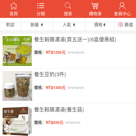
首頁
分類
搜索
購物車
會員中心
默認
銷量
人氣
價格
篩選
養生榖膳濃湯(買五送一)(6盒優惠組)
價格：
NT$1250元
NT$1500元
養生豆奶(3件)
價格：
NT$1350元
NT$1620元
養生榖膳濃湯(養生菇)
價格：
NT$250元
NT$300元