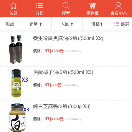
首頁
分類
搜索
購物車
會員中心
默認
銷量
人氣
價格
篩選
養生冷壓黑麻油(2瓶)(500ml X2)
價格：
NT$1300元
NT$1560元
頂級椰子油(3瓶)(500ml X3)
價格：
NT$800元
NT$960元
純白芝麻醬(3瓶)(600g X3)
價格：
NT$1200元
NT$1440元